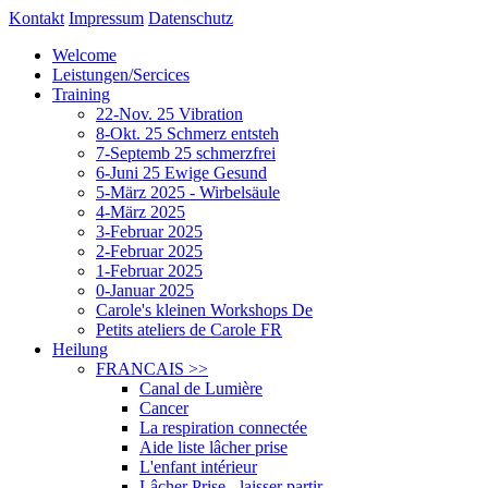
Kontakt
Impressum
Datenschutz
Welcome
Leistungen/Sercices
Training
22-Nov. 25 Vibration
8-Okt. 25 Schmerz entsteh
7-Septemb 25 schmerzfrei
6-Juni 25 Ewige Gesund
5-März 2025 - Wirbelsäule
4-März 2025
3-Februar 2025
2-Februar 2025
1-Februar 2025
0-Januar 2025
Carole's kleinen Workshops De
Petits ateliers de Carole FR
Heilung
FRANCAIS
>>
Canal de Lumière
Cancer
La respiration connectée
Aide liste lâcher prise
L'enfant intérieur
Lâcher Prise - laisser partir