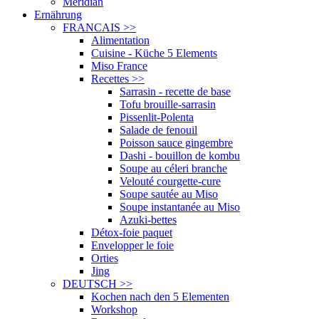
Meridian
Ernährung
FRANCAIS
>>
Alimentation
Cuisine - Küche 5 Elements
Miso France
Recettes
>>
Sarrasin - recette de base
Tofu brouille-sarrasin
Pissenlit-Polenta
Salade de fenouil
Poisson sauce gingembre
Dashi - bouillon de kombu
Soupe au céleri branche
Velouté courgette-cure
Soupe sautée au Miso
Soupe instantanée au Miso
Azuki-bettes
Détox-foie paquet
Envelopper le foie
Orties
Jing
DEUTSCH
>>
Kochen nach den 5 Elementen
Workshop