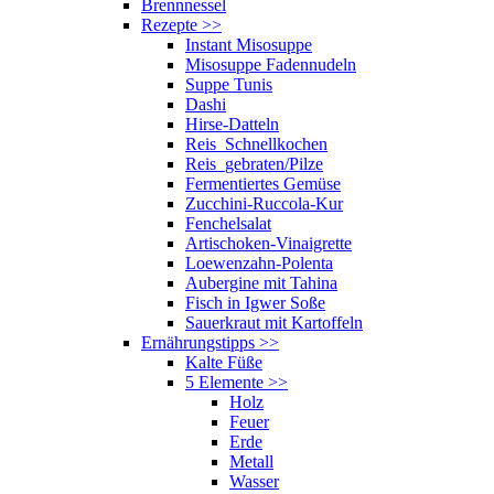
Brennnessel
Rezepte
>>
Instant Misosuppe
Misosuppe Fadennudeln
Suppe Tunis
Dashi
Hirse-Datteln
Reis_Schnellkochen
Reis_gebraten/Pilze
Fermentiertes Gemüse
Zucchini-Ruccola-Kur
Fenchelsalat
Artischoken-Vinaigrette
Loewenzahn-Polenta
Aubergine mit Tahina
Fisch in Igwer Soße
Sauerkraut mit Kartoffeln
Ernährungstipps
>>
Kalte Füße
5 Elemente
>>
Holz
Feuer
Erde
Metall
Wasser