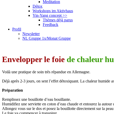
Meditation
Détox
Workshops im Aktivhaus
Yin-Yang concept
>>
Thèmes déjà parus
Feedback
Profil
Newsletter
NL Gruppe 1x/Monat Gruppe
Envelopper le foie
de chaleur h
Voilà une pratique de soin très répandue en Allemagne.
Déjà après 2-3 jours, on sent l’effet détoxiquant. La chaleur humide as
Préparation
Remplissez une bouillotte d’eau bouillante.
Humidifiez une serviette en coton d’eau chaude et entourez la autour d
Allongez vous sur le dos et posez la bouillotte directement sur la peau
Le foie va commencer à transpirer.