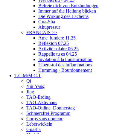
Wer bist du - 04.25
Befreie dich von Entzündungen
Immer auf die Heilung blicken
Die Wirkung des Lächelns
Gua-Sha
Akupressur
FRANCAIS
>>
Ame_lumiere 11.25
Reflexion 07.25
Activité solaire 06.25
Rappelle tu es 04.25
Invitation à la transformation
Libère-toi des inflammations
Humming - Bourdonnement
T.C.M/M.C.T
Qi
Yin-Yang
Jing
TAO-Erding
TAO-Aktivhaus
TAO-Online_Donnerstag
Schmerzfrei-Programm
Corps sans douleur
Leberwickeln
Guasha