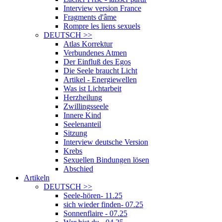
Interview version France
Fragments d'âme
Rompre les liens sexuels
DEUTSCH
>>
Atlas Korrektur
Verbundenes Atmen
Der Einfluß des Egos
Die Seele braucht Licht
Artikel - Energiewellen
Was ist Lichtarbeit
Herzheilung
Zwillingsseele
Innere Kind
Seelenanteil
Sitzung
Interview deutsche Version
Krebs
Sexuellen Bindungen lösen
Abschied
Artikeln
DEUTSCH
>>
Seele-hören- 11.25
sich wieder finden- 07.25
Sonnenflaire - 07.25