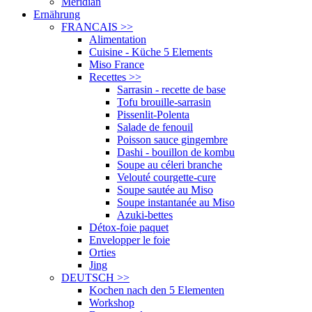
Meridian
Ernährung
FRANCAIS
>>
Alimentation
Cuisine - Küche 5 Elements
Miso France
Recettes
>>
Sarrasin - recette de base
Tofu brouille-sarrasin
Pissenlit-Polenta
Salade de fenouil
Poisson sauce gingembre
Dashi - bouillon de kombu
Soupe au céleri branche
Velouté courgette-cure
Soupe sautée au Miso
Soupe instantanée au Miso
Azuki-bettes
Détox-foie paquet
Envelopper le foie
Orties
Jing
DEUTSCH
>>
Kochen nach den 5 Elementen
Workshop