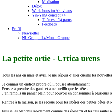
Meditation
Détox
Workshops im Aktivhaus
Yin-Yang concept
>>
Thèmes déjà parus
Feedback
Profil
Newsletter
NL Gruppe 1x/Monat Gruppe
La petite ortie - Urtica urens
Tous les ans en mars et avril, je me réjouis d’aller cueillir les nouvelles
Je connais un endroit propre où il pousse abondamment.
Pensez à prendre des gants et à ne cueillir que les têtes.
J’en remplis un panier plein pour pouvoir en consommer à plusieurs r
Rentrée à la maison, je les secoue pour les libérer des petites bêtes et 
Puis je les blanchis rapidement comme des épinards et les fais sauter