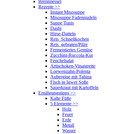
Brennnessel
Rezepte
>>
Instant Misosuppe
Misosuppe Fadennudeln
Suppe Tunis
Dashi
Hirse-Datteln
Reis_Schnellkochen
Reis_gebraten/Pilze
Fermentiertes Gemüse
Zucchini-Ruccola-Kur
Fenchelsalat
Artischoken-Vinaigrette
Loewenzahn-Polenta
Aubergine mit Tahina
Fisch in Igwer Soße
Sauerkraut mit Kartoffeln
Ernährungstipps
>>
Kalte Füße
5 Elemente
>>
Holz
Feuer
Erde
Metall
Wasser