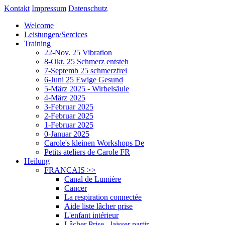
Kontakt
Impressum
Datenschutz
Welcome
Leistungen/Sercices
Training
22-Nov. 25 Vibration
8-Okt. 25 Schmerz entsteh
7-Septemb 25 schmerzfrei
6-Juni 25 Ewige Gesund
5-März 2025 - Wirbelsäule
4-März 2025
3-Februar 2025
2-Februar 2025
1-Februar 2025
0-Januar 2025
Carole's kleinen Workshops De
Petits ateliers de Carole FR
Heilung
FRANCAIS
>>
Canal de Lumière
Cancer
La respiration connectée
Aide liste lâcher prise
L'enfant intérieur
Lâcher Prise - laisser partir