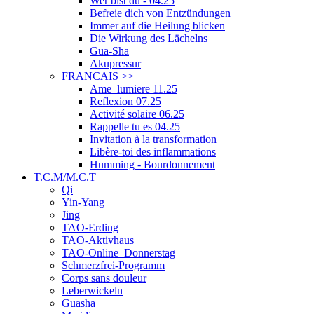
Wer bist du - 04.25
Befreie dich von Entzündungen
Immer auf die Heilung blicken
Die Wirkung des Lächelns
Gua-Sha
Akupressur
FRANCAIS
>>
Ame_lumiere 11.25
Reflexion 07.25
Activité solaire 06.25
Rappelle tu es 04.25
Invitation à la transformation
Libère-toi des inflammations
Humming - Bourdonnement
T.C.M/M.C.T
Qi
Yin-Yang
Jing
TAO-Erding
TAO-Aktivhaus
TAO-Online_Donnerstag
Schmerzfrei-Programm
Corps sans douleur
Leberwickeln
Guasha