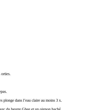
 orties.
epas.
les plonge dans l’eau claire au moins 3 x.
 avec du beurre Ghee et un oignon haché.