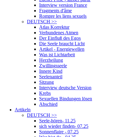
Interview version France
Fragments d'âme
Rompre les liens sexuels
DEUTSCH
>>
Atlas Korrektur
Verbundenes Atmen
Der Einfluß des Egos
Die Seele braucht Licht
Artikel - Energiewellen
Was ist Lichtarbeit
Herzheilung
Zwillingsseele
Innere Kind
Seelenanteil
Sitzung
Interview deutsche Version
Krebs
Sexuellen Bindungen lösen
Abschied
Artikeln
DEUTSCH
>>
Seele-hören- 11.25
sich wieder finden- 07.25
Sonnenflaire - 07.25