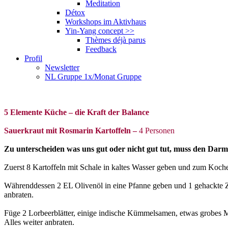
Meditation
Détox
Workshops im Aktivhaus
Yin-Yang concept
>>
Thèmes déjà parus
Feedback
Profil
Newsletter
NL Gruppe 1x/Monat Gruppe
5 Elemente Küche – die Kraft der Balance
Sauerkraut mit Rosmarin Kartoffeln –
4 Personen
Zu unterscheiden was uns gut oder nicht gut tut,
muss den Darm 
Zuerst 8 Kartoffeln mit Schale in kaltes Wasser geben und zum Koch
Währenddessen 2 EL Olivenöl in eine Pfanne geben und 1 gehackte Zwie
anbraten.
Füge 2 Lorbeerblätter, einige indische Kümmelsamen, etwas grobes M
Alles weiter anbraten.