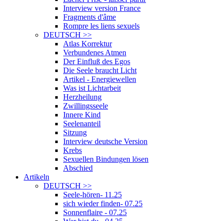
Interview version France
Fragments d'âme
Rompre les liens sexuels
DEUTSCH
>>
Atlas Korrektur
Verbundenes Atmen
Der Einfluß des Egos
Die Seele braucht Licht
Artikel - Energiewellen
Was ist Lichtarbeit
Herzheilung
Zwillingsseele
Innere Kind
Seelenanteil
Sitzung
Interview deutsche Version
Krebs
Sexuellen Bindungen lösen
Abschied
Artikeln
DEUTSCH
>>
Seele-hören- 11.25
sich wieder finden- 07.25
Sonnenflaire - 07.25