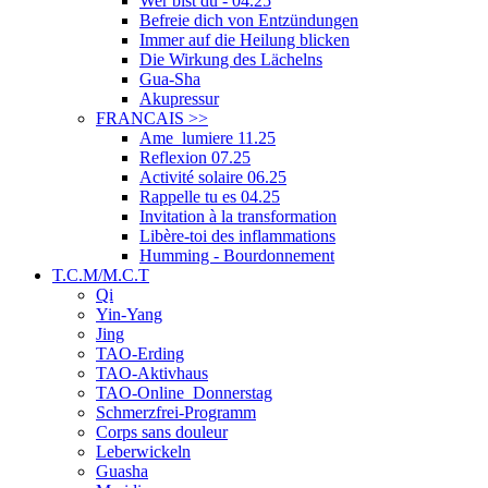
Wer bist du - 04.25
Befreie dich von Entzündungen
Immer auf die Heilung blicken
Die Wirkung des Lächelns
Gua-Sha
Akupressur
FRANCAIS
>>
Ame_lumiere 11.25
Reflexion 07.25
Activité solaire 06.25
Rappelle tu es 04.25
Invitation à la transformation
Libère-toi des inflammations
Humming - Bourdonnement
T.C.M/M.C.T
Qi
Yin-Yang
Jing
TAO-Erding
TAO-Aktivhaus
TAO-Online_Donnerstag
Schmerzfrei-Programm
Corps sans douleur
Leberwickeln
Guasha