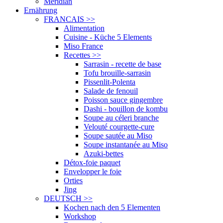
Meridian
Ernährung
FRANCAIS
>>
Alimentation
Cuisine - Küche 5 Elements
Miso France
Recettes
>>
Sarrasin - recette de base
Tofu brouille-sarrasin
Pissenlit-Polenta
Salade de fenouil
Poisson sauce gingembre
Dashi - bouillon de kombu
Soupe au céleri branche
Velouté courgette-cure
Soupe sautée au Miso
Soupe instantanée au Miso
Azuki-bettes
Détox-foie paquet
Envelopper le foie
Orties
Jing
DEUTSCH
>>
Kochen nach den 5 Elementen
Workshop