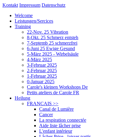
Kontakt
Impressum
Datenschutz
Welcome
Leistungen/Sercices
Training
22-Nov. 25 Vibration
8-Okt. 25 Schmerz entsteh
7-Septemb 25 schmerzfrei
6-Juni 25 Ewige Gesund
5-März 2025 - Wirbelsäule
4-März 2025
3-Februar 2025
2-Februar 2025
1-Februar 2025
0-Januar 2025
Carole's kleinen Workshops De
Petits ateliers de Carole FR
Heilung
FRANCAIS
>>
Canal de Lumière
Cancer
La respiration connectée
Aide liste lâcher prise
L'enfant intérieur
Lâcher Prise - laisser partir