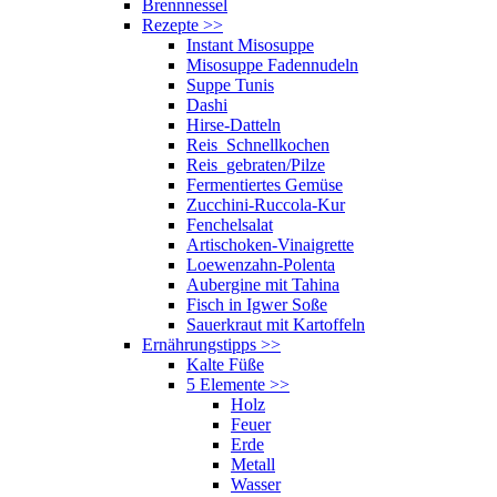
Brennnessel
Rezepte
>>
Instant Misosuppe
Misosuppe Fadennudeln
Suppe Tunis
Dashi
Hirse-Datteln
Reis_Schnellkochen
Reis_gebraten/Pilze
Fermentiertes Gemüse
Zucchini-Ruccola-Kur
Fenchelsalat
Artischoken-Vinaigrette
Loewenzahn-Polenta
Aubergine mit Tahina
Fisch in Igwer Soße
Sauerkraut mit Kartoffeln
Ernährungstipps
>>
Kalte Füße
5 Elemente
>>
Holz
Feuer
Erde
Metall
Wasser